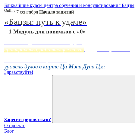
Ближайшие курсы центра обучения и консультирования Бацзы
Online
7 сентября
Начало занятий
«Бацзы: путь к удаче»
Online
1 Модуль для новичков с «0»
Начало:
23 Сент
Фэн Шуй онлайн-курс
Online
пространство, работающее на вас
16 августа 11:00
Тонкие настройки
уровень духов в карте Ци Мэнь Дунь Цзя
Здравствуйте!
Зарегистрироваться?
О проекте
Блог