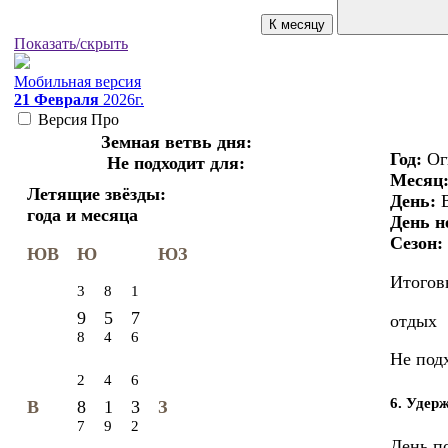
К месяцу
Показать/скрыть
Мобильная версия
21 Февраля
2026г.
Версия
Про
Земная ветвь дня:
Год:
Ог
Не подходит для:
Месяц
Летящие звёзды:
День:
В
года и месяца
День н
Сезон:
ЮВ
Ю
ЮЗ
Итогов
3
8
1
9
5
7
отдых
8
4
6
Не под
2
4
6
6. Удер
8
1
3
В
З
7
9
2
День п