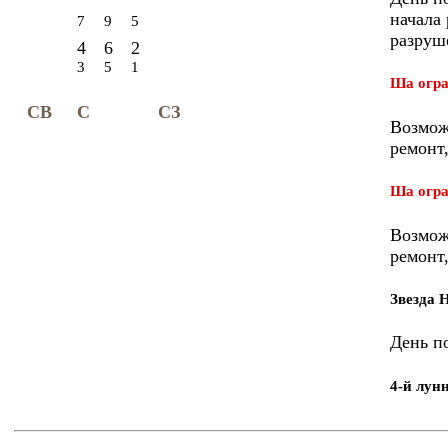
начала 
7
9
5
разруш
4
6
2
3
5
1
Ша огра
СВ
С
СЗ
Возмож
ремонт,
Ша огра
Возмож
ремонт,
Звезда 
День п
4-й лун