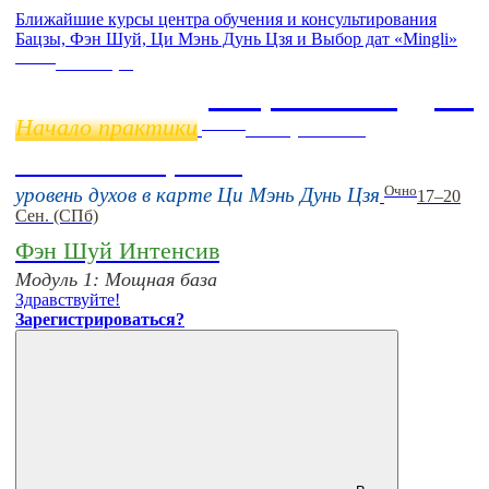
Ближайшие курсы центра обучения и консультирования
Бацзы, Фэн Шуй, Ци Мэнь Дунь Цзя и Выбор дат «Mingli»
Online
11 ноября
Бацзы 2 Модуль
Начало практики
Online
16 августа 11:00
Тонкие настройки
Очно
уровень духов в карте Ци Мэнь Дунь Цзя
17–20
Сен. (СПб)
Фэн Шуй Интенсив
Модуль 1: Мощная база
Здравствуйте!
Зарегистрироваться?