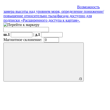
Возможность
замера высоты над уровнем моря, определение понижение/
повышение относительно тыла/фасада доступно для
подписки «Расширенного доступа к картам».
ш.1
|
д.1
Магнитное склонение:
/3