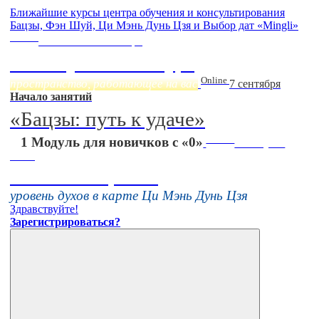
Ближайшие курсы центра обучения и консультирования
Бацзы, Фэн Шуй, Ци Мэнь Дунь Цзя и Выбор дат «Mingli»
Online
Начало:
23 Сентября
Фэн Шуй онлайн-курс
Online
пространство, работающее на вас
7 сентября
Начало занятий
«Бацзы: путь к удаче»
Online
1 Модуль для новичков с «0»
16 августа
11:00
Тонкие настройки
уровень духов в карте Ци Мэнь Дунь Цзя
Здравствуйте!
Зарегистрироваться?