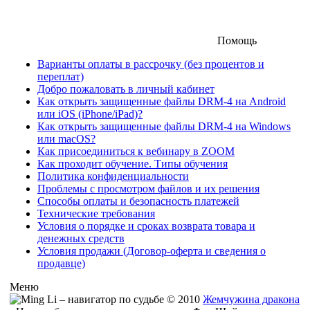
Помощь
Варианты оплаты в рассрочку (без процентов и
переплат)
Добро пожаловать в личный кабинет
Как открыть защищенные файлы DRM-4 на Android
или iOS (iPhone/iPad)?
Как открыть защищенные файлы DRM-4 на Windows
или macOS?
Как присоединиться к вебинару в ZOOM
Как проходит обучение. Типы обучения
Политика конфиденциальности
Проблемы с просмотром файлов и их решения
Способы оплаты и безопасность платежей
Технические требования
Условия о порядке и сроках возврата товара и
денежных средств
Условия продажи (Договор-оферта и сведения о
продавце)
Меню
© 2010
Жемчужина дракона