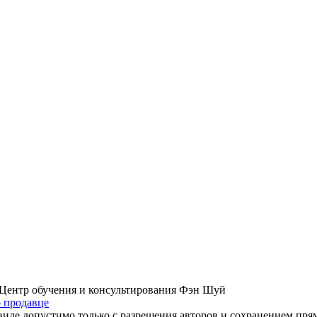
 Центр обучения и консультирования Фэн Шуй
о продавце
виде допустимо только с разрешения авторов и сохранением пр