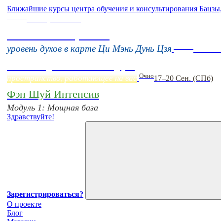
Ближайшие курсы центра обучения и консультирования Бацзы
Online
16 августа 11:00
Тонкие настройки
Online
уровень духов в карте Ци Мэнь Дунь Цзя
Начало
Фэн Шуй онлайн-курс
Очно
пространство, работающее на вас
17–20 Сен. (СПб)
Фэн Шуй Интенсив
Модуль 1: Мощная база
Здравствуйте!
Зарегистрироваться?
О проекте
Блог