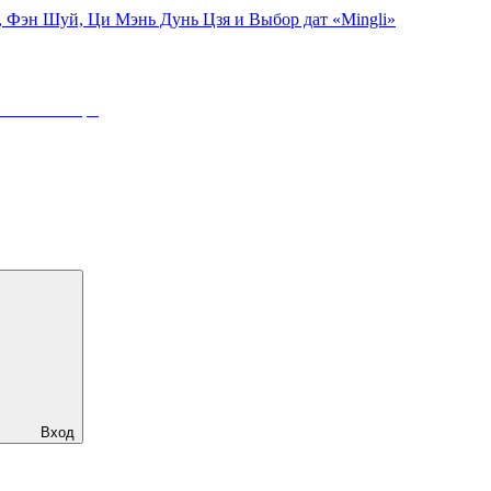
, Фэн Шуй, Ци Мэнь Дунь Цзя и Выбор дат «Mingli»
:
23 Сентября
Вход