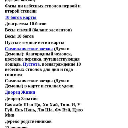
Фазы ци небесных стволов первой и
второй степени
10 богов карты
Диаграмма 10 богов
Весы стихий (баланс элементов)
Весы 10 богов
Пустые земные ветви карты
Символические звезды
(Духи и
Демоны): благородный человек,
цветение персика, путешествующая
лошадь,
Пустота
, вознаграждение 10
небесных стволов для дня и года –
списком
Символические звезды (Духи и
Демоны) в карте и столпах удачи
Дворец Жизни
Дворец Зачатия
Бачжай:
Шэн Ци, Хо Хай, Тянь И, У
Гуй, Янь Нянь, Лю Ша, Фу Вэй, Цзюэ
Мин
Дерево родственников
12 дворцов