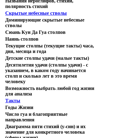
Названия иероглифов, стихий,
полярность стихий
Скрытые небесные стволы
Доминирующие скрытые небесные
стволы
Сюань Кун Да Гуа столпов
Наинь столпов
Текущие столпы (текущие такты) часа,
дня, месяца и года
Детские столпы удачи (малые такты)
Десятилетия удачи (столпы удачи) - с
указанием, в каком году начинается
столп и сколько лет в это время
человеку
Возможность выбрать любой год жизни
для анализа
Такты
Годы Жизни
Число гуа и благоприятные
направления
Диаграмма пяти стихий (у-син) и их
значение для конкретного человека
(сферы жизни)