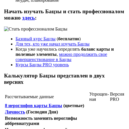
неудач, планирование
Начать изучать Бацзы и стать профессионалом
можно
здесь
:
Базовый курс Бацзы
(
бесплатно
)
Для тех, кто уже начал изучать Бацзы
Когда уже научились определять
баланс карты и
полезные элементы
,
можно продолжить свое
совершенствование в
Бацзы
Курсы Бацзы PRO уровень
Калькулятор Бацзы представлен в двух
версиях
Упрощен­
Версия
Рассчитываемые данные
ная
PRO
8 иероглифов карты Бацзы
(цветные)
Личность
(Господин Дня)
Возможность заменить иероглифы
аббревиатурами