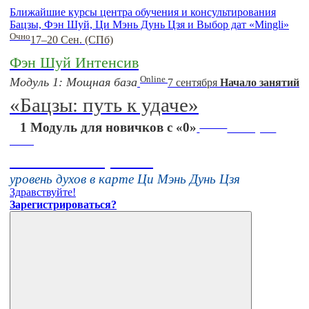
Ближайшие курсы центра обучения и консультирования
Бацзы, Фэн Шуй, Ци Мэнь Дунь Цзя и Выбор дат «Mingli»
Очно
17–20 Сен. (СПб)
Фэн Шуй Интенсив
Online
Модуль 1: Мощная база
7 сентября
Начало занятий
«Бацзы: путь к удаче»
Online
1 Модуль для новичков с «0»
16 августа
11:00
Тонкие настройки
уровень духов в карте Ци Мэнь Дунь Цзя
Здравствуйте!
Зарегистрироваться?