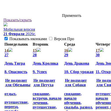
Применить
Показать/скрыть
Мобильная версия
21 Февраля
2026г.
Показывать иконками
Версия
Про
Понедельник
Вторник
Среда
Четверг
14
15
16
17
27
28
29
30
День Тигра
День Кролика
День Дракона
День Зм
8. Опасность
9. Успех
10. Сбор урожая
11. Отк
Не подходит
Не подходит
Не подходит
Не подх
для Обезьяны
для Петуха
для Собаки
для Св
отдых,
свидание,
свидание,
путешес
встречи,
начало
начало
начало
путешествие,
лечения,
обучения,
обучени
переезд,
путешествие,
свадьба,
развод,
ремонт,