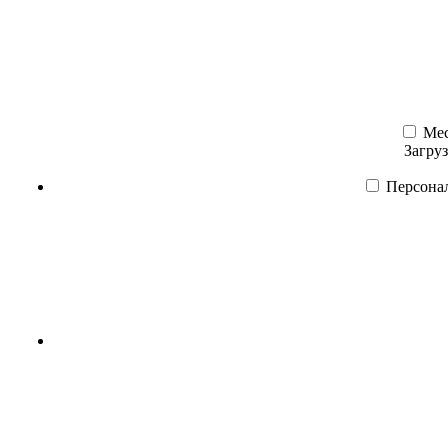
Мес
Загру
Персона