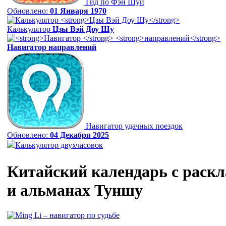
Гид по Фэн Шуй
Обновлено:
01 Января 1970
Калькулятор
Цзы Вэй Доу Шу
Навигатор
направлений
Навигатор удачных поездок
Обновлено:
04 Декабря 2025
Калькулятор двухчасовок
Китайский календарь с раск
и альманах Туншу