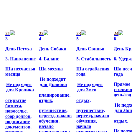
21
22
23
24
3
4
5
6
День Петуха
День Собаки
День Свиньи
День К
3. Наполнение
4. Баланс
5. Стабильность
6. Удер
Ша несчастья
Ша месяца
Ша ограбления
Ша несч
месяца
года
года
Не подходит
Прямое
Не подходит
для Дракона
Не подходит
столкно
для Кролика
для Змеи
день/год
планирование,
открытие
отдых,
отдых,
Не подх
бизнеса,
путешествие,
путешествие,
для Ло
новоселье,
переезд,
начало
переезд,
начало
сбор долгов,
обучения,
обучения,
отдых,
подписание
начало
начало
документов,
Не подх
строительства,
строительства,