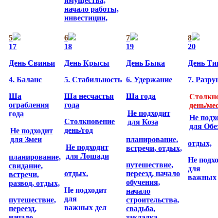
имущества,
начало работы,
инвестиции,
5
6
7
8
17
18
19
20
День Свиньи
День Крысы
День Быка
День Ти
4. Баланс
5. Стабильность
6. Удержание
7. Разр
Ша
Ша несчастья
Ша года
Cтолкн
ограбления
года
день/ме
Не подходит
года
Не подх
Cтолкновение
для Коза
для Об
день/год
Не подходит
планирование,
для Змеи
отдых,
Не подходит
встречи,
отдых,
для Лошади
планирование,
Не подх
путешествие,
свидание,
для
отдых,
переезд,
начало
встречи,
важных 
обучения,
развод,
отдых,
Не подходит
начало
для
путешествие,
строительства,
важных дел
переезд,
свадьба,
начало
закладка