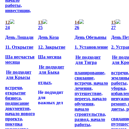
начало
работы,
инвестиции,
12
13
14
15
24
25
26
27
День Лошади
День Коза
День Обезьяны
День Пе
11. Открытие
12. Закрытие
1. Установление
2. Устра
Ша несчастья
Ша месяца
Не подходит
Не подх
месяца
для Тигра
для Кр
Не подходит
Не подходит
для Быка
планирование,
встречи,
для Крысы
свидание,
землян
отдых,
встречи,
начало
работы,
встречи,
лечения,
уборка,
Не подходит
открытие
путешествие,
избавле
для
бизнеса,
переезд,
начало
ненужно
важных дел
подписание
обучения,
ремонт,
документов,
начало
диеты,
р
начало нового
строительства,
проекта,
свидани
развод,
начало
покупка
путешес
работы,