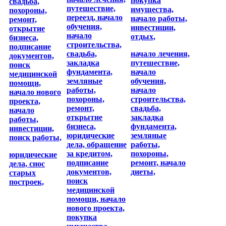
покупка
свадьба,
путешествие,
имущества,
похороны,
переезд,
начало
начало работы,
ремонт,
обучения,
инвестиции,
открытие
начало
отдых,
бизнеса,
строительства,
подписание
свадьба,
начало лечения,
документов,
закладка
путешествие,
поиск
фундамента,
начало
медицинской
земляные
обучения,
помощи,
работы,
начало
начало нового
похороны,
строительства,
проекта,
ремонт,
свадьба,
начало
открытие
закладка
работы,
бизнеса,
фундамента,
инвестиции,
юридические
земляные
поиск работы,
дела,
обращение
работы,
за кредитом,
похороны,
юридические
подписание
ремонт,
начало
дела,
снос
документов,
диеты,
старых
поиск
построек,
медицинской
помощи,
начало
нового проекта,
покупка