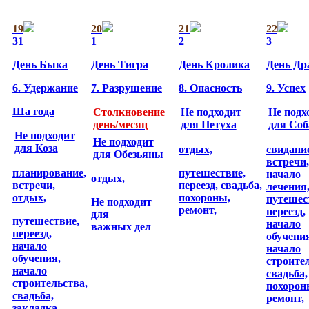
19
20
21
22
31
1
2
3
День Быка
День Тигра
День Кролика
День Др
6. Удержание
7. Разрушение
8. Опасность
9. Успех
Ша года
Cтолкновение
Не подходит
Не подх
день/месяц
для Петуха
для Соб
Не подходит
Не подходит
для Коза
отдых,
свидани
для Обезьяны
встречи,
планирование,
путешествие,
начало
отдых,
встречи,
переезд,
свадьба,
лечения
отдых,
похороны,
путешес
Не подходит
ремонт,
переезд,
для
путешествие,
начало
важных дел
переезд,
обучени
начало
начало
обучения,
строите
начало
свадьба,
строительства,
похорон
свадьба,
ремонт,
закладка