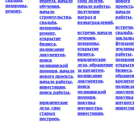
свадьба,
переезд,
начало
сбор долгов,
нового
похороны,
обучения,
начало работы,
проекта,
ремонт,
начало
получение
начало
строительства,
наград и
работы,
свадьба,
вознаграждений,
встречи,
похороны,
встречи,
начало
свадьба,
ремонт,
лечения,
закладк
открытие
похороны,
фундаме
бизнеса,
открытие
землян
подписание
бизнеса,
работы,
документов,
юридические
похорон
поиск
дела,
обращение
открыт
медицинской
за кредитом,
бизнеса,
помощи,
начало
подписание
обращен
нового проекта,
документов,
кредито
начало работы,
поиск
подписа
инвестиции,
медицинской
докумен
поиск работы,
помощи,
покупка
юридические
покупка
имущест
дела,
снос
имущества,
инвести
старых
инвестиции,
построек,