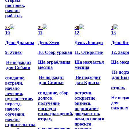
старых
построек,
начало
работы,
28
29
30
1
10
11
12
13
День Дракона
День Змеи
День Лошади
День Ко
9. Успех
10. Сбор урожая
11. Открытие
12. Зак
Ша ограбления
Ша несчастья
Ша мес
Не подходит
месяца
месяца
для Собаки
Не подх
Не подходит
Не подходит
для Бы
свидание,
для Свиньи
для Крысы
встречи,
отдых,
начало
свидание,
сбор
встречи,
лечения,
Не подх
долгов,
открытие
путешествие,
для
получение
бизнеса,
переезд,
важных 
наград и
подписание
начало
вознаграждений,
документов,
обучения,
отдых,
начало нового
начало
проекта,
строительства,
начало лечения,