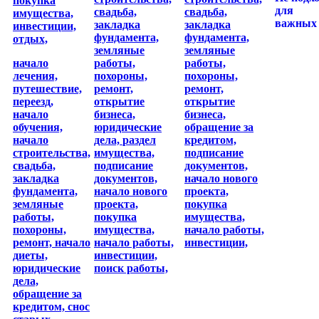
покупка
для
свадьба,
свадьба,
имущества,
важных 
закладка
закладка
инвестиции,
фундамента,
фундамента,
отдых,
земляные
земляные
начало
работы,
работы,
лечения,
похороны,
похороны,
путешествие,
ремонт,
ремонт,
переезд,
открытие
открытие
начало
бизнеса,
бизнеса,
обучения,
юридические
обращение за
начало
дела,
раздел
кредитом,
строительства,
имущества,
подписание
свадьба,
подписание
документов,
закладка
документов,
начало нового
фундамента,
начало нового
проекта,
земляные
проекта,
покупка
работы,
покупка
имущества,
похороны,
имущества,
начало работы,
ремонт,
начало
начало работы,
инвестиции,
диеты,
инвестиции,
юридические
поиск работы,
дела,
обращение за
кредитом,
снос