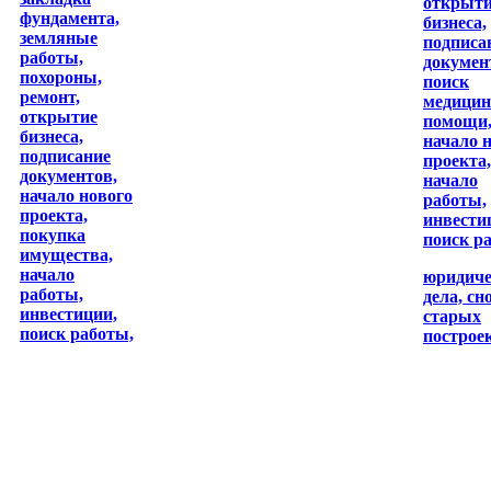
открыт
фундамента,
бизнеса,
земляные
подписа
работы,
докумен
похороны,
поиск
ремонт,
медицин
открытие
помощи
бизнеса,
начало 
подписание
проекта,
документов,
начало
начало нового
работы,
проекта,
инвести
покупка
поиск р
имущества,
начало
юридиче
работы,
дела,
сн
инвестиции,
старых
поиск работы,
построек