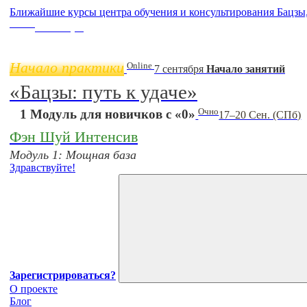
Ближайшие курсы центра обучения и консультирования Бацзы
Online
11 ноября
Начало практики
Online
7 сентября
Начало занятий
«Бацзы: путь к удаче»
Очно
1 Модуль для новичков с «0»
17–20 Сен. (СПб)
Фэн Шуй Интенсив
Модуль 1: Мощная база
Здравствуйте!
Зарегистрироваться?
О проекте
Блог