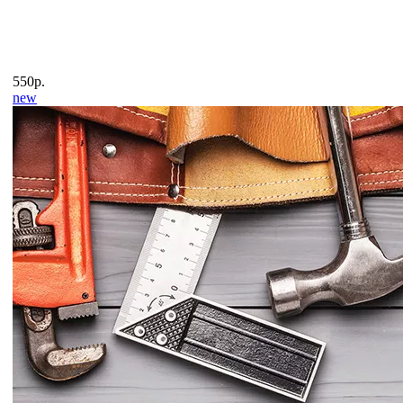
550р.
new