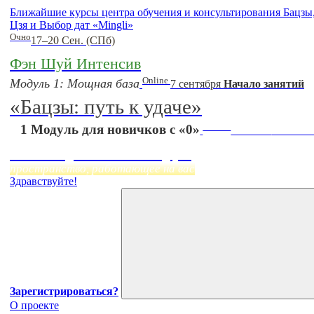
Ближайшие курсы центра обучения и консультирования Бацз
Цзя и Выбор дат «Mingli»
Очно
17–20 Сен. (СПб)
Фэн Шуй Интенсив
Online
Модуль 1: Мощная база
7 сентября
Начало занятий
«Бацзы: путь к удаче»
Online
1 Модуль для новичков с «0»
Начало:
23 Сент
Фэн Шуй онлайн-курс
пространство, работающее на вас
Здравствуйте!
Зарегистрироваться?
О проекте