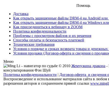
Помощь
Доставка
Как открыть защищенные файлы DRM-4 на Android или iO
Как открыть защищенные файлы DRM-4 на Windows ил
Как присоединиться к вебинару в ZOOM
Политика конфиденциальности
Проблемы с просмотром файлов и их решения
Способы оплаты и безопасность платежей
Технические требования
Условия о порядке и сроках возврата товара и денежных 
Условия продажи (Договор-оферта и сведения о продавц
Меню
© 2010
Жемчужина дракона
-
консультирования Фэн Шуй
Политика конфиденциальности
|
Договор-оферта и сведения 
Воспроизведение и использование материалов сайта в любом 
разрешения авторов и сохранением прямой ссылки
www.mingli