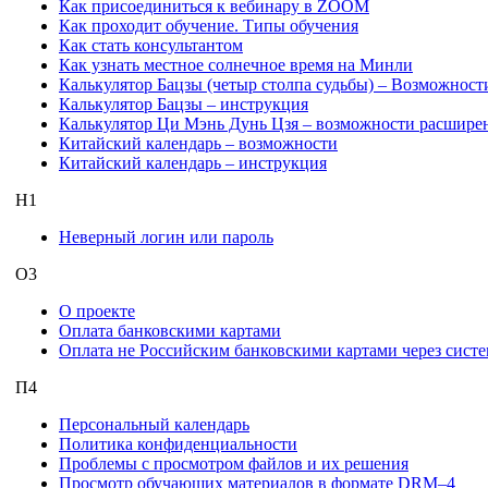
Как присоединиться к вебинару в ZOOM
Как проходит обучение. Типы обучения
Как стать консультантом
Как узнать местное солнечное время на Минли
Калькулятор Бацзы (четыр столпа судьбы) – Возможност
Калькулятор Бацзы – инструкция
Калькулятор Ци Мэнь Дунь Цзя – возможности расшире
Китайский календарь – возможности
Китайский календарь – инструкция
Н
1
Неверный логин или пароль
О
3
О проекте
Оплата банковскими картами
Оплата не Российским банковскими картами через систе
П
4
Персональный календарь
Политика конфиденциальности
Проблемы с просмотром файлов и их решения
Просмотр обучающих материалов в формате DRM–4