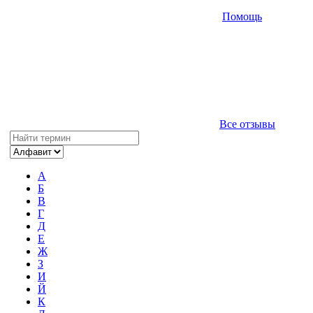
Помощь
Все отзывы
А
Б
В
Г
Д
Е
Ж
З
И
Й
К