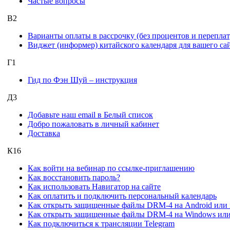
Частые вопросы
В
2
Варианты оплаты в рассрочку (без процентов и переплат
Виджет (информер) китайского календаря для вашего са
Г
1
Гид по Фэн Шуй – инструкция
Д
3
Добавьте наш email в Белый список
Добро пожаловать в личный кабинет
Доставка
К
16
Как войти на вебинар по ссылке-приглашению
Как восстановить пароль?
Как использовать Навигатор на сайте
Как оплатить и подключить персональный календарь
Как открыть защищенные файлы DRM-4 на Android или iO
Как открыть защищенные файлы DRM-4 на Windows ил
Как подключиться к трансляции Telegram