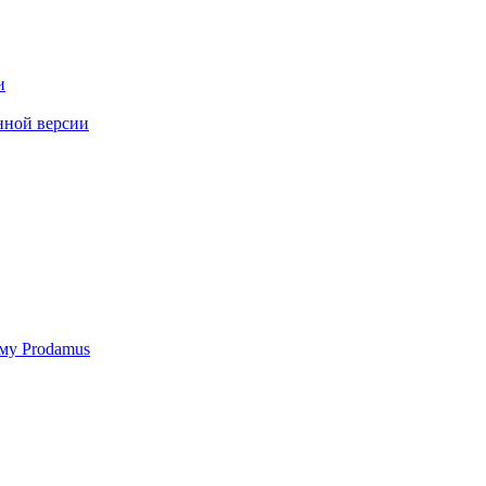
и
нной версии
му Prodamus