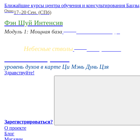
Ближайшие курсы центра обучения и консультирования Бацзы
Очно
17–20 Сен. (СПб)
Фэн Шуй Интенсив
Заочно
Модуль 1: Мощная база
НОВЫЙ online-курс
Небесные стволы
Online
16 августа 11:00
Тонкие настройки
уровень духов в карте Ци Мэнь Дунь Цзя
Здравствуйте!
Зарегистрироваться?
О проекте
Блог
Магазин