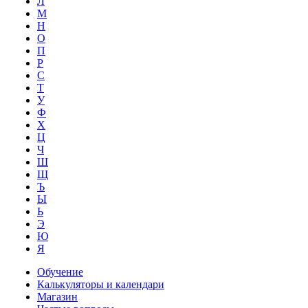
Л
М
Н
О
П
Р
С
Т
У
Ф
Х
Ц
Ч
Ш
Щ
Ъ
Ы
Ь
Э
Ю
Я
Обучение
Калькуляторы и календари
Магазин