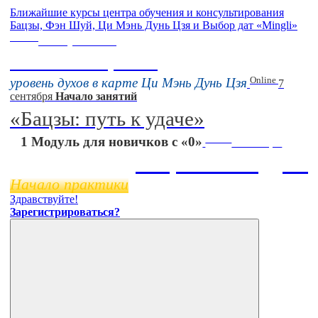
Ближайшие курсы центра обучения и консультирования
Бацзы, Фэн Шуй, Ци Мэнь Дунь Цзя и Выбор дат «Mingli»
Online
16 августа 11:00
Тонкие настройки
Online
уровень духов в карте Ци Мэнь Дунь Цзя
7
сентября
Начало занятий
«Бацзы: путь к удаче»
Online
1 Модуль для новичков с «0»
11 ноября
Бацзы 2 Модуль
Начало практики
Здравствуйте!
Зарегистрироваться?