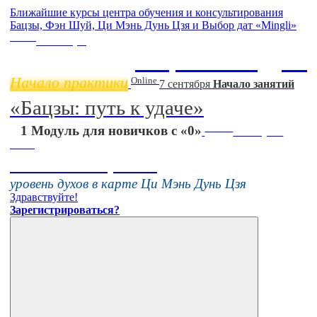
Ближайшие курсы центра обучения и консультирования
Бацзы, Фэн Шуй, Ци Мэнь Дунь Цзя и Выбор дат «Mingli»
Online
11 ноября
Бацзы 2 Модуль
Начало практики
Online
7 сентября
Начало занятий
«Бацзы: путь к удаче»
Online
1 Модуль для новичков с «0»
16 августа
11:00
Тонкие настройки
уровень духов в карте Ци Мэнь Дунь Цзя
Здравствуйте!
Зарегистрироваться?